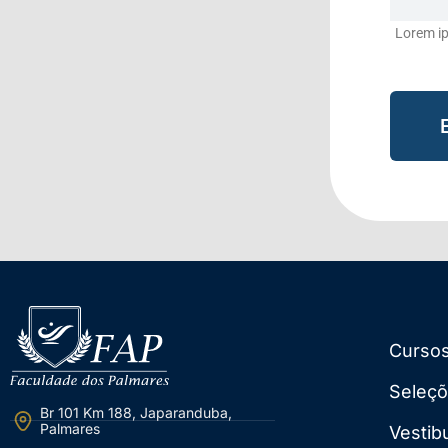
Lorem ips
Curso
Seleç
Br 101 Km 188, Japaranduba,
Palmares
Vestib