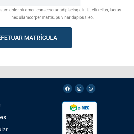
um dolor sit amet, consectetur adipiscing elit. Ut elit tellus, luctus
nec ullamcorper mattis, pulvinar dapibus leo.
EFETUAR MATRÍCULA
s
ões
ular