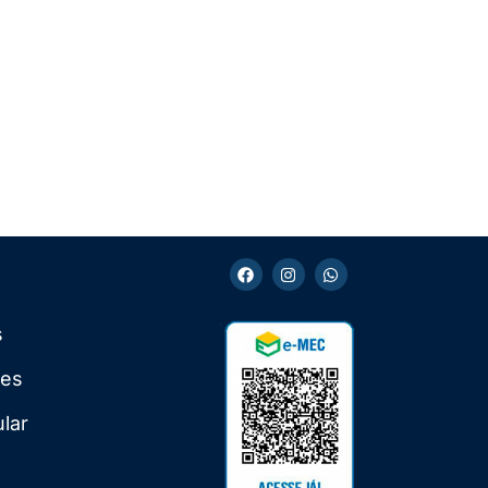
s
ões
ular