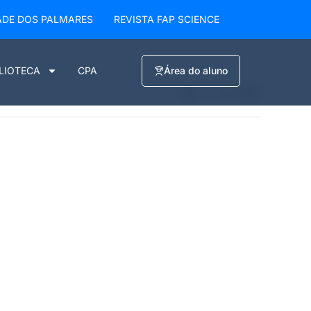
ADE DOS PALMARES
REVISTA FAP SCIENCE
BLIOTECA
CPA
Área do aluno
VER:
12
24
TUDO