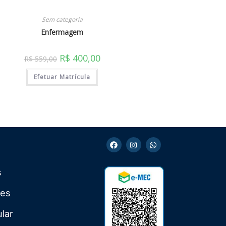
Sem categoria
Enfermagem
R$
400,00
R$
559,00
Efetuar Matrícula
s
ões
ular