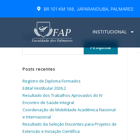
BR 101 KM 188, JAPARANDUBA, PALMARES
INSTITUCIONAL
Pesquisar
Pesquisar
Posts recentes
Registro de Diploma Formados
Edital Vestibular 2026.2
Resultado dos Trabalhos Aprovados do IV
Encontro de Saúde Integral
Coordenação de Mobilidade Acadêmica Nacional
e Internacional
Resultado da Seleção Discentes para Projetos de
Extensão e Iniciação Científica